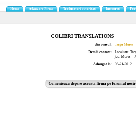
Home
Adaugare Firma
Traducatori autorizati
Interpreti
For
COLIBRI TRANSLATIONS
din orasul:
Targu Mures
Detalii contact:
Localitate: Ta
jud. Mures -- A
Adaugat la:
03-21-2012
Comenteaza depsre aceasta firma pe forumul nostr