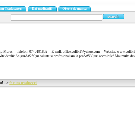
um Traducatori
Dai meditatii?
Oferte de munca
rgu Mures -- Telefon: 0740191852 -- E-mail: office.colibri@yahoo.com -- Website: www.colibri-t
lte detalii: Asigur&#259;m calitate si profesionalism la pre&#539;uri accesibile! Mai multe detal
u! -->
forum traduceri