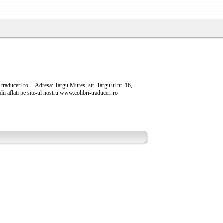
raduceri.ro -- Adresa: Targu Mures, str. Targului nr. 16,
ii aflati pe site-ul nostru www.colibri-traduceri.ro